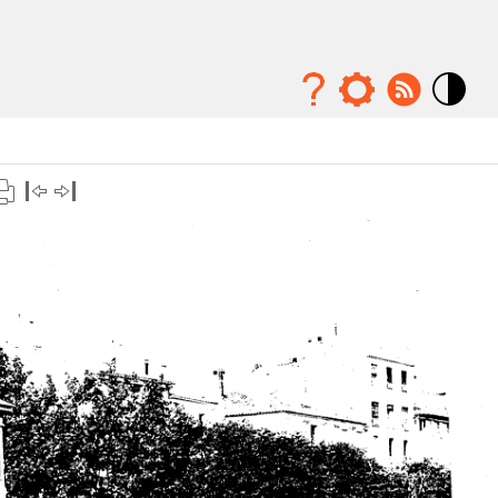
Mode
contraste
élévé