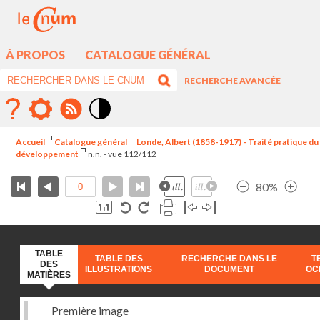
À PROPOS
CATALOGUE GÉNÉRAL
RECHERCHE AVANCÉE
Mode
contraste
Accueil
Catalogue général
Londe, Albert (1858-1917) - Traité pratique du
élévé
développement
n.n. - vue 112/112
80%
TABLE
TABLE DES
RECHERCHE DANS LE
T
DES
ILLUSTRATIONS
DOCUMENT
OC
MATIÈRES
Première image