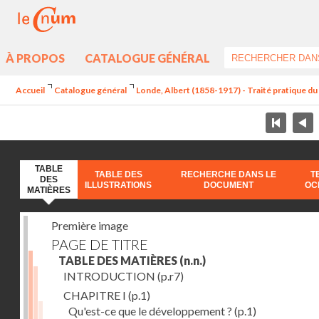
À PROPOS
CATALOGUE GÉNÉRAL
Accueil
Catalogue général
Londe, Albert (1858-1917) - Traité pratique 
TABLE
TABLE DES
RECHERCHE DANS LE
T
DES
ILLUSTRATIONS
DOCUMENT
OC
MATIÈRES
Première image
PAGE DE TITRE
TABLE DES MATIÈRES
(n.n.)
INTRODUCTION
(p.r7)
CHAPITRE I
(p.1)
Qu'est-ce que le développement ?
(p.1)