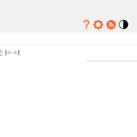
Mode
contraste
élévé