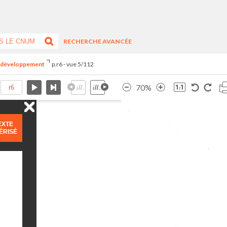
RECHERCHE AVANCÉE
du développement
p.r6 - vue 5/112
70%
EXTE
ÉRISÉ