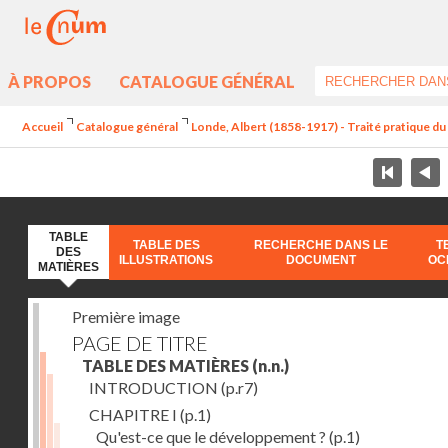
À PROPOS
CATALOGUE GÉNÉRAL
Accueil
Catalogue général
Londe, Albert (1858-1917) - Traité pratique 
TABLE
TABLE DES
RECHERCHE DANS LE
T
DES
ILLUSTRATIONS
DOCUMENT
OC
MATIÈRES
Première image
PAGE DE TITRE
TABLE DES MATIÈRES
(n.n.)
INTRODUCTION
(p.r7)
CHAPITRE I
(p.1)
Qu'est-ce que le développement ?
(p.1)