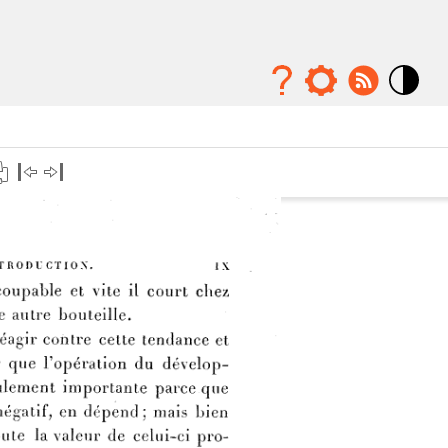
Mode
contraste
élévé