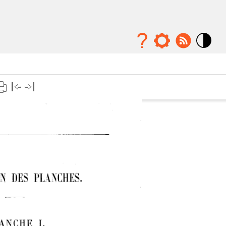
Mode
contraste
élévé