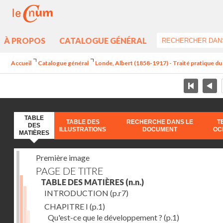
À PROPOS
CATALOGUE GÉNÉRAL
Accueil
Catalogue général
Londe, Albert (1858-1917) - Traité pratique 
TABLE
TABLE DES
RECHERCHE DANS LE
T
DES
ILLUSTRATIONS
DOCUMENT
OC
MATIÈRES
Première image
PAGE DE TITRE
TABLE DES MATIÈRES
(n.n.)
INTRODUCTION
(p.r7)
CHAPITRE I
(p.1)
Qu'est-ce que le développement ?
(p.1)