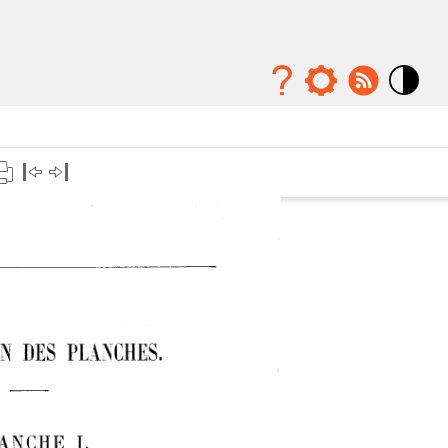
Mode
contraste
élévé