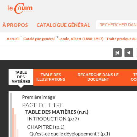
À PROPOS
CATALOGUE GÉNÉRAL
Accueil
Catalogue général
Londe, Albert (1858-1917) - Traité pratique 
TABLE
TABLE DES
RECHERCHE DANS LE
T
DES
ILLUSTRATIONS
DOCUMENT
OC
MATIÈRES
Première image
PAGE DE TITRE
TABLE DES MATIÈRES
(n.n.)
INTRODUCTION
(p.r7)
CHAPITRE I
(p.1)
Qu'est-ce que le développement ?
(p.1)