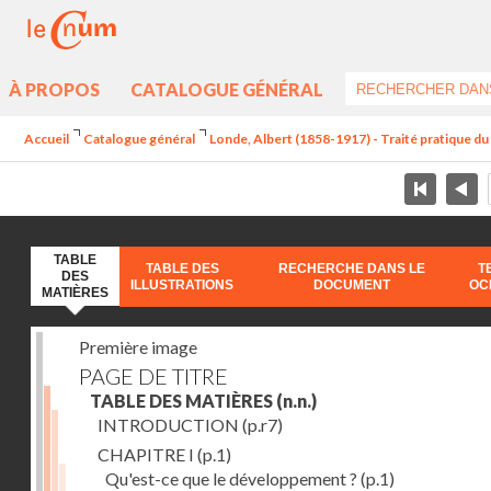
À PROPOS
CATALOGUE GÉNÉRAL
Accueil
Catalogue général
Londe, Albert (1858-1917) - Traité pratique 
TABLE
TABLE DES
RECHERCHE DANS LE
T
DES
ILLUSTRATIONS
DOCUMENT
OC
MATIÈRES
Première image
PAGE DE TITRE
TABLE DES MATIÈRES
(n.n.)
INTRODUCTION
(p.r7)
CHAPITRE I
(p.1)
Qu'est-ce que le développement ?
(p.1)