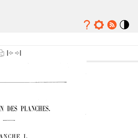
Mode
contraste
élévé