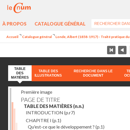
À PROPOS
CATALOGUE GÉNÉRAL
Accueil
Catalogue général
Londe, Albert (1858-1917) - Traité pratique 
TABLE
TABLE DES
RECHERCHE DANS LE
T
DES
ILLUSTRATIONS
DOCUMENT
OC
MATIÈRES
Première image
PAGE DE TITRE
TABLE DES MATIÈRES
(n.n.)
INTRODUCTION
(p.r7)
CHAPITRE I
(p.1)
Qu'est-ce que le développement ?
(p.1)