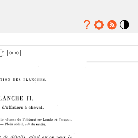
Mode
contraste
élévé