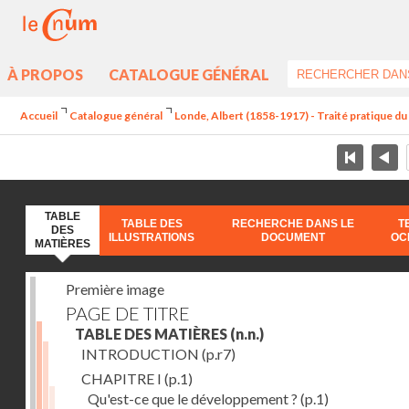
À PROPOS
CATALOGUE GÉNÉRAL
Accueil
Catalogue général
Londe, Albert (1858-1917) - Traité pratique 
TABLE
TABLE DES
RECHERCHE DANS LE
T
DES
ILLUSTRATIONS
DOCUMENT
OC
MATIÈRES
Première image
PAGE DE TITRE
TABLE DES MATIÈRES
(n.n.)
INTRODUCTION
(p.r7)
CHAPITRE I
(p.1)
Qu'est-ce que le développement ?
(p.1)