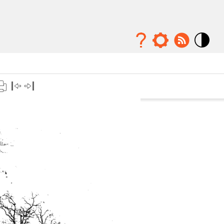
Mode
contraste
élévé