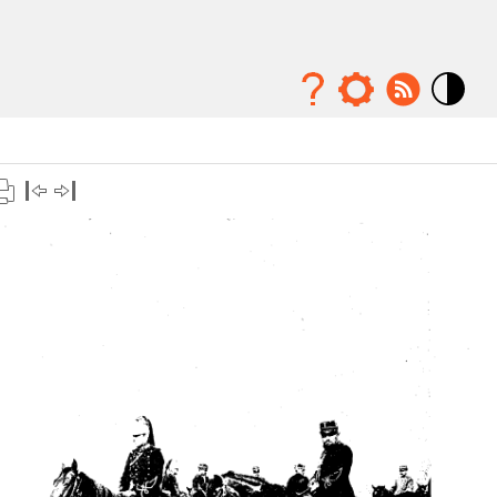
Mode
contraste
élévé