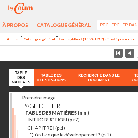
À PROPOS
CATALOGUE GÉNÉRAL
Accueil
Catalogue général
Londe, Albert (1858-1917) - Traité pratique 
TABLE
TABLE DES
RECHERCHE DANS LE
T
DES
ILLUSTRATIONS
DOCUMENT
OC
MATIÈRES
Première image
PAGE DE TITRE
TABLE DES MATIÈRES
(n.n.)
INTRODUCTION
(p.r7)
CHAPITRE I
(p.1)
Qu'est-ce que le développement ?
(p.1)