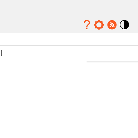
Mode
contraste
élévé