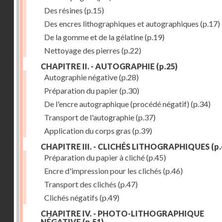
Des résines
(p.15)
Des encres lithographiques et autographiques
(p.17)
De la gomme et de la gélatine
(p.19)
Nettoyage des pierres
(p.22)
CHAPITRE II. - AUTOGRAPHIE
(p.25)
Autographie négative
(p.28)
Préparation du papier
(p.30)
De l'encre autographique (procédé négatif)
(p.34)
Transport de l'autographie
(p.37)
Application du corps gras
(p.39)
CHAPITRE III. - CLICHÉS LITHOGRAPHIQUES
(p.
Préparation du papier à cliché
(p.45)
Encre d'impression pour les clichés
(p.46)
Transport des clichés
(p.47)
Clichés négatifs
(p.49)
CHAPITRE IV. - PHOTO-LITHOGRAPHIQUE
NÉGATIVE
(p.51)