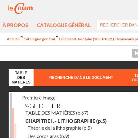
À PROPOS
CATALOGUE GÉNÉRAL
Accueil
Catalogue général
Lallemand, Adolphe (1830-1891) - Nouveaux pr
TABLE
T
DES
RECHERCHE DANS LE DOCUMENT
OC
MATIÈRES
Première image
PAGE DE TITRE
TABLE DES MATIÈRES
(p.67)
CHAPITRE I. - LITHOGRAPHIE
(p.5)
Théorie de la lithographie
(p.5)
Des corps gras
(p.9)