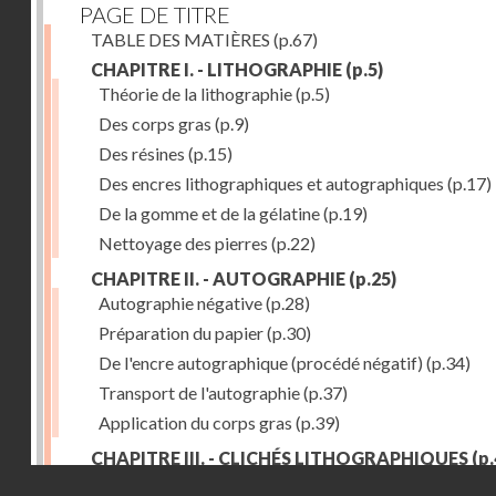
PAGE DE TITRE
TABLE DES MATIÈRES
(p.67)
CHAPITRE I. - LITHOGRAPHIE
(p.5)
Théorie de la lithographie
(p.5)
Des corps gras
(p.9)
Des résines
(p.15)
Des encres lithographiques et autographiques
(p.17)
De la gomme et de la gélatine
(p.19)
Nettoyage des pierres
(p.22)
CHAPITRE II. - AUTOGRAPHIE
(p.25)
Autographie négative
(p.28)
Préparation du papier
(p.30)
De l'encre autographique (procédé négatif)
(p.34)
Transport de l'autographie
(p.37)
Application du corps gras
(p.39)
CHAPITRE III. - CLICHÉS LITHOGRAPHIQUES
(p.
Droits réservés - CNAM
Préparation du papier à cliché
(p.45)