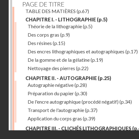
PAGE DE TITRE
TABLE DES MATIÈRES
(p.67)
CHAPITRE I. - LITHOGRAPHIE
(p.5)
Théorie de la lithographie
(p.5)
Des corps gras
(p.9)
Des résines
(p.15)
Des encres lithographiques et autographiques
(p.17)
De la gomme et de la gélatine
(p.19)
Nettoyage des pierres
(p.22)
CHAPITRE II. - AUTOGRAPHIE
(p.25)
Autographie négative
(p.28)
Préparation du papier
(p.30)
De l'encre autographique (procédé négatif)
(p.34)
Transport de l'autographie
(p.37)
Application du corps gras
(p.39)
CHAPITRE III. - CLICHÉS LITHOGRAPHIQUES
(p.
Droits réservés - CNAM
Préparation du papier à cliché
(p.45)