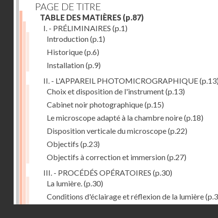
PAGE DE TITRE
TABLE DES MATIÈRES
(p.87)
I. - PRÉLIMINAIRES
(p.1)
Introduction
(p.1)
Historique
(p.6)
Installation
(p.9)
II. - L'APPAREIL PHOTOMICROGRAPHIQUE
(p.13
Choix et disposition de l'instrument
(p.13)
Cabinet noir photographique
(p.15)
Le microscope adapté à la chambre noire
(p.18)
Disposition verticale du microscope
(p.22)
Objectifs
(p.23)
Objectifs à correction et immersion
(p.27)
III. - PROCÉDÉS OPÉRATOIRES
(p.30)
La lumière.
(p.30)
Conditions d'éclairage et réflexion de la lumière
(p.3
Grossissement
(p.39)
Droits réservés - CNAM