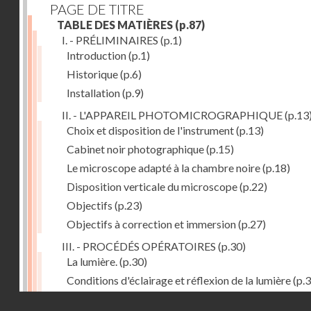
PAGE DE TITRE
TABLE DES MATIÈRES
(p.87)
I. - PRÉLIMINAIRES
(p.1)
Introduction
(p.1)
Historique
(p.6)
Installation
(p.9)
II. - L'APPAREIL PHOTOMICROGRAPHIQUE
(p.13
Choix et disposition de l'instrument
(p.13)
Cabinet noir photographique
(p.15)
Le microscope adapté à la chambre noire
(p.18)
Disposition verticale du microscope
(p.22)
Objectifs
(p.23)
Objectifs à correction et immersion
(p.27)
III. - PROCÉDÉS OPÉRATOIRES
(p.30)
La lumière.
(p.30)
Conditions d'éclairage et réflexion de la lumière
(p.3
Grossissement
(p.39)
Droits réservés - CNAM