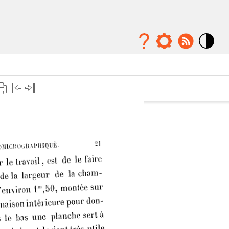
Mode
contraste
élévé