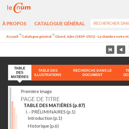
À PROPOS
CATALOGUE GÉNÉRAL
Accueil
Catalogue général
Girard, Jules (1839-1921) - La chambre noire e
TABLE
TABLE DES
RECHERCHE DANS LE
T
DES
ILLUSTRATIONS
DOCUMENT
OC
MATIÈRES
Première image
PAGE DE TITRE
TABLE DES MATIÈRES
(p.87)
I. - PRÉLIMINAIRES
(p.1)
Introduction
(p.1)
Historique
(p.6)