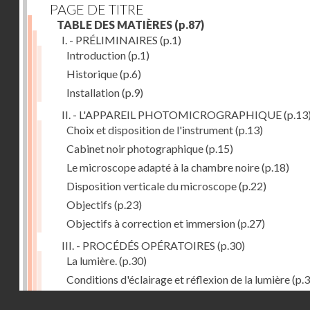
PAGE DE TITRE
TABLE DES MATIÈRES
(p.87)
I. - PRÉLIMINAIRES
(p.1)
Introduction
(p.1)
Historique
(p.6)
Installation
(p.9)
II. - L'APPAREIL PHOTOMICROGRAPHIQUE
(p.13
Choix et disposition de l'instrument
(p.13)
Cabinet noir photographique
(p.15)
Le microscope adapté à la chambre noire
(p.18)
Disposition verticale du microscope
(p.22)
Objectifs
(p.23)
Objectifs à correction et immersion
(p.27)
III. - PROCÉDÉS OPÉRATOIRES
(p.30)
La lumière.
(p.30)
Conditions d'éclairage et réflexion de la lumière
(p.3
Grossissement
(p.39)
Droits réservés - CNAM