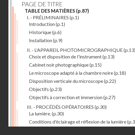
PAGE DE TITRE
TABLE DES MATIÈRES
(p.87)
I. - PRÉLIMINAIRES
(p.1)
Introduction
(p.1)
Historique
(p.6)
Installation
(p.9)
II. - L'APPAREIL PHOTOMICROGRAPHIQUE
(p.13
Choix et disposition de l'instrument
(p.13)
Cabinet noir photographique
(p.15)
Le microscope adapté à la chambre noire
(p.18)
Disposition verticale du microscope
(p.22)
Objectifs
(p.23)
Objectifs à correction et immersion
(p.27)
III. - PROCÉDÉS OPÉRATOIRES
(p.30)
La lumière.
(p.30)
Conditions d'éclairage et réflexion de la lumière
(p.3
Grossissement
(p.39)
Droits réservés - CNAM