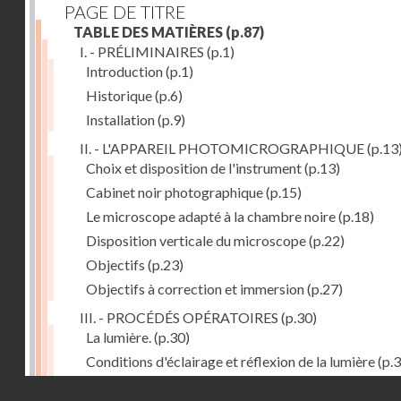
PAGE DE TITRE
TABLE DES MATIÈRES
(p.87)
I. - PRÉLIMINAIRES
(p.1)
Introduction
(p.1)
Historique
(p.6)
Installation
(p.9)
II. - L'APPAREIL PHOTOMICROGRAPHIQUE
(p.13
Choix et disposition de l'instrument
(p.13)
Cabinet noir photographique
(p.15)
Le microscope adapté à la chambre noire
(p.18)
Disposition verticale du microscope
(p.22)
Objectifs
(p.23)
Objectifs à correction et immersion
(p.27)
III. - PROCÉDÉS OPÉRATOIRES
(p.30)
La lumière.
(p.30)
Conditions d'éclairage et réflexion de la lumière
(p.3
Grossissement
(p.39)
Droits réservés - CNAM