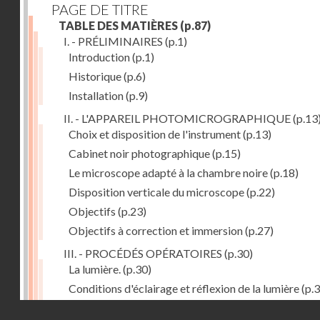
PAGE DE TITRE
TABLE DES MATIÈRES
(p.87)
I. - PRÉLIMINAIRES
(p.1)
Introduction
(p.1)
Historique
(p.6)
Installation
(p.9)
II. - L'APPAREIL PHOTOMICROGRAPHIQUE
(p.13
Choix et disposition de l'instrument
(p.13)
Cabinet noir photographique
(p.15)
Le microscope adapté à la chambre noire
(p.18)
Disposition verticale du microscope
(p.22)
Objectifs
(p.23)
Objectifs à correction et immersion
(p.27)
III. - PROCÉDÉS OPÉRATOIRES
(p.30)
La lumière.
(p.30)
Conditions d'éclairage et réflexion de la lumière
(p.3
Grossissement
(p.39)
Droits réservés - CNAM