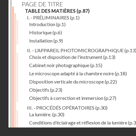
PAGE DE TITRE
TABLE DES MATIÈRES
(p.87)
I. - PRÉLIMINAIRES
(p.1)
Introduction
(p.1)
Historique
(p.6)
Installation
(p.9)
II. - L'APPAREIL PHOTOMICROGRAPHIQUE
(p.13
Choix et disposition de l'instrument
(p.13)
Cabinet noir photographique
(p.15)
Le microscope adapté à la chambre noire
(p.18)
Disposition verticale du microscope
(p.22)
Objectifs
(p.23)
Objectifs à correction et immersion
(p.27)
III. - PROCÉDÉS OPÉRATOIRES
(p.30)
La lumière.
(p.30)
Conditions d'éclairage et réflexion de la lumière
(p.3
Grossissement
(p.39)
Droits réservés - CNAM