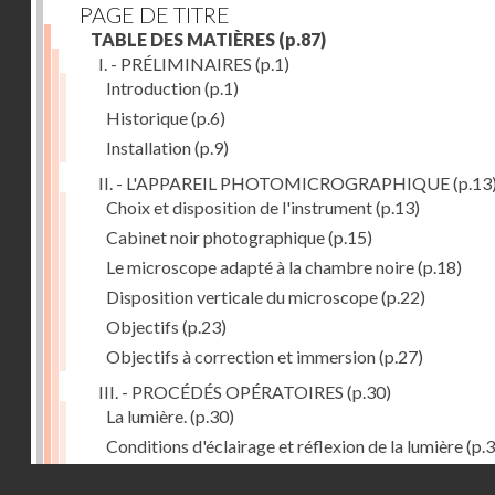
PAGE DE TITRE
TABLE DES MATIÈRES
(p.87)
I. - PRÉLIMINAIRES
(p.1)
Introduction
(p.1)
Historique
(p.6)
Installation
(p.9)
II. - L'APPAREIL PHOTOMICROGRAPHIQUE
(p.13
Choix et disposition de l'instrument
(p.13)
Cabinet noir photographique
(p.15)
Le microscope adapté à la chambre noire
(p.18)
Disposition verticale du microscope
(p.22)
Objectifs
(p.23)
Objectifs à correction et immersion
(p.27)
III. - PROCÉDÉS OPÉRATOIRES
(p.30)
La lumière.
(p.30)
Conditions d'éclairage et réflexion de la lumière
(p.3
Grossissement
(p.39)
Droits réservés - CNAM