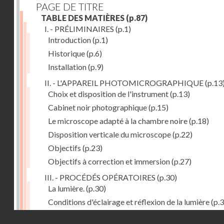
PAGE DE TITRE
TABLE DES MATIÈRES
(p.87)
I. - PRÉLIMINAIRES
(p.1)
Introduction
(p.1)
Historique
(p.6)
Installation
(p.9)
II. - L'APPAREIL PHOTOMICROGRAPHIQUE
(p.13
Choix et disposition de l'instrument
(p.13)
Cabinet noir photographique
(p.15)
Le microscope adapté à la chambre noire
(p.18)
Disposition verticale du microscope
(p.22)
Objectifs
(p.23)
Objectifs à correction et immersion
(p.27)
III. - PROCÉDÉS OPÉRATOIRES
(p.30)
La lumière.
(p.30)
Conditions d'éclairage et réflexion de la lumière
(p.3
Grossissement
(p.39)
Droits réservés - CNAM