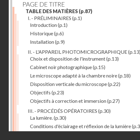
PAGE DE TITRE
TABLE DES MATIÈRES
(p.87)
I. - PRÉLIMINAIRES
(p.1)
Introduction
(p.1)
Historique
(p.6)
Installation
(p.9)
II. - L'APPAREIL PHOTOMICROGRAPHIQUE
(p.13
Choix et disposition de l'instrument
(p.13)
Cabinet noir photographique
(p.15)
Le microscope adapté à la chambre noire
(p.18)
Disposition verticale du microscope
(p.22)
Objectifs
(p.23)
Objectifs à correction et immersion
(p.27)
III. - PROCÉDÉS OPÉRATOIRES
(p.30)
La lumière.
(p.30)
Conditions d'éclairage et réflexion de la lumière
(p.3
Grossissement
(p.39)
Droits réservés - CNAM