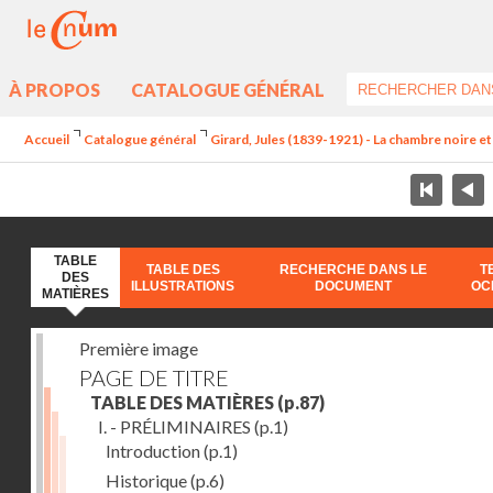
À PROPOS
CATALOGUE GÉNÉRAL
Accueil
Catalogue général
Girard, Jules (1839-1921) - La chambre noire e
TABLE
TABLE DES
RECHERCHE DANS LE
T
DES
ILLUSTRATIONS
DOCUMENT
OC
MATIÈRES
Première image
PAGE DE TITRE
TABLE DES MATIÈRES
(p.87)
I. - PRÉLIMINAIRES
(p.1)
Introduction
(p.1)
Historique
(p.6)