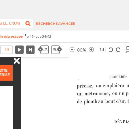
RECHERCHE AVANCÉE
t le microscope
p.49 - vue 54/92
80%
EXTE
ÉRISÉ