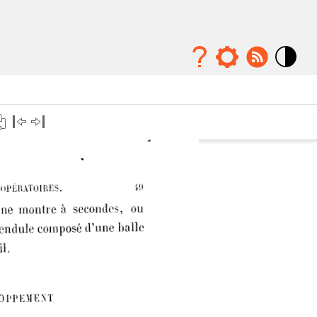
Mode
contraste
élévé