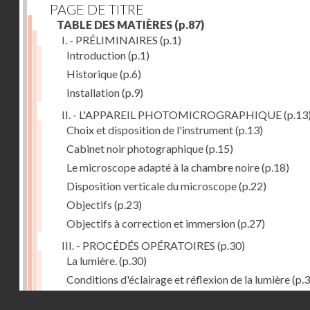
PAGE DE TITRE
TABLE DES MATIÈRES
(p.87)
I. - PRÉLIMINAIRES
(p.1)
Introduction
(p.1)
Historique
(p.6)
Installation
(p.9)
II. - L'APPAREIL PHOTOMICROGRAPHIQUE
(p.13
Choix et disposition de l'instrument
(p.13)
Cabinet noir photographique
(p.15)
Le microscope adapté à la chambre noire
(p.18)
Disposition verticale du microscope
(p.22)
Objectifs
(p.23)
Objectifs à correction et immersion
(p.27)
III. - PROCÉDÉS OPÉRATOIRES
(p.30)
La lumière.
(p.30)
Conditions d'éclairage et réflexion de la lumière
(p.3
Grossissement
(p.39)
Droits réservés - CNAM