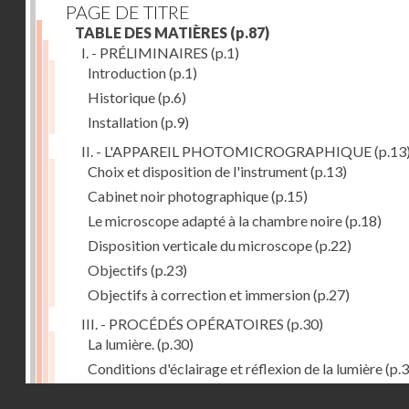
PAGE DE TITRE
TABLE DES MATIÈRES
(p.87)
I. - PRÉLIMINAIRES
(p.1)
Introduction
(p.1)
Historique
(p.6)
Installation
(p.9)
II. - L'APPAREIL PHOTOMICROGRAPHIQUE
(p.13
Choix et disposition de l'instrument
(p.13)
Cabinet noir photographique
(p.15)
Le microscope adapté à la chambre noire
(p.18)
Disposition verticale du microscope
(p.22)
Objectifs
(p.23)
Objectifs à correction et immersion
(p.27)
III. - PROCÉDÉS OPÉRATOIRES
(p.30)
La lumière.
(p.30)
Conditions d'éclairage et réflexion de la lumière
(p.3
Grossissement
(p.39)
Droits réservés - CNAM