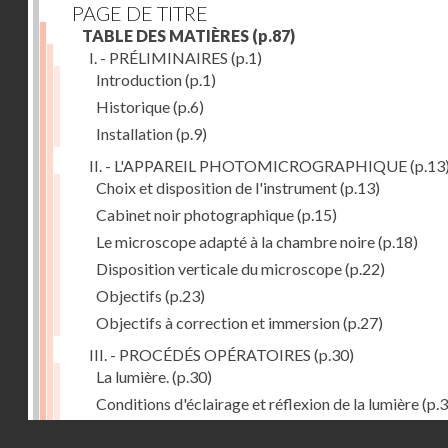
PAGE DE TITRE
TABLE DES MATIÈRES
(p.87)
I. - PRÉLIMINAIRES
(p.1)
Introduction
(p.1)
Historique
(p.6)
Installation
(p.9)
II. - L'APPAREIL PHOTOMICROGRAPHIQUE
(p.13
Choix et disposition de l'instrument
(p.13)
Cabinet noir photographique
(p.15)
Le microscope adapté à la chambre noire
(p.18)
Disposition verticale du microscope
(p.22)
Objectifs
(p.23)
Objectifs à correction et immersion
(p.27)
III. - PROCÉDÉS OPÉRATOIRES
(p.30)
La lumière.
(p.30)
Conditions d'éclairage et réflexion de la lumière
(p.3
Grossissement
(p.39)
Droits réservés - CNAM