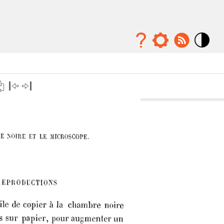
Mode
contraste
élévé