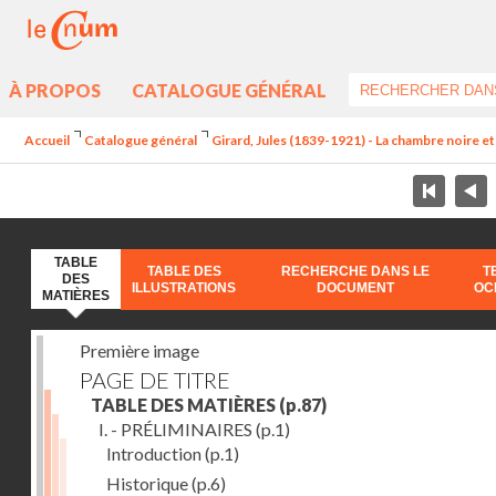
À PROPOS
CATALOGUE GÉNÉRAL
Accueil
Catalogue général
Girard, Jules (1839-1921) - La chambre noire e
TABLE
TABLE DES
RECHERCHE DANS LE
T
DES
ILLUSTRATIONS
DOCUMENT
OC
MATIÈRES
Première image
PAGE DE TITRE
TABLE DES MATIÈRES
(p.87)
I. - PRÉLIMINAIRES
(p.1)
Introduction
(p.1)
Historique
(p.6)