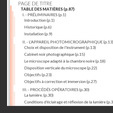
PAGE DE TITRE
TABLE DES MATIÈRES
(p.87)
I. - PRÉLIMINAIRES
(p.1)
Introduction
(p.1)
Historique
(p.6)
Installation
(p.9)
II. - L'APPAREIL PHOTOMICROGRAPHIQUE
(p.13
Choix et disposition de l'instrument
(p.13)
Cabinet noir photographique
(p.15)
Le microscope adapté à la chambre noire
(p.18)
Disposition verticale du microscope
(p.22)
Objectifs
(p.23)
Objectifs à correction et immersion
(p.27)
III. - PROCÉDÉS OPÉRATOIRES
(p.30)
La lumière.
(p.30)
Conditions d'éclairage et réflexion de la lumière
(p.3
Grossissement
(p.39)
Droits réservés - CNAM