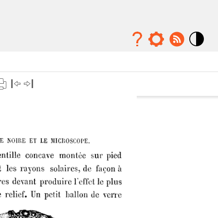
Mode
contraste
élévé