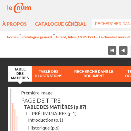
À PROPOS
CATALOGUE GÉNÉRAL
Accueil
Catalogue général
Girard, Jules (1839-1921) - La chambre noire e
TABLE
TABLE DES
RECHERCHE DANS LE
T
DES
ILLUSTRATIONS
DOCUMENT
OC
MATIÈRES
Première image
PAGE DE TITRE
TABLE DES MATIÈRES
(p.87)
I. - PRÉLIMINAIRES
(p.1)
Introduction
(p.1)
Historique
(p.6)