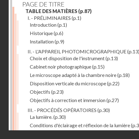
PAGE DE TITRE
TABLE DES MATIÈRES
(p.87)
I. - PRÉLIMINAIRES
(p.1)
Introduction
(p.1)
Historique
(p.6)
Installation
(p.9)
II. - L'APPAREIL PHOTOMICROGRAPHIQUE
(p.13
Choix et disposition de l'instrument
(p.13)
Cabinet noir photographique
(p.15)
Le microscope adapté à la chambre noire
(p.18)
Disposition verticale du microscope
(p.22)
Objectifs
(p.23)
Objectifs à correction et immersion
(p.27)
III. - PROCÉDÉS OPÉRATOIRES
(p.30)
La lumière.
(p.30)
Conditions d'éclairage et réflexion de la lumière
(p.3
Grossissement
(p.39)
Droits réservés - CNAM