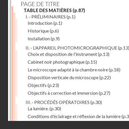
PAGE DE TITRE
TABLE DES MATIÈRES
(p.87)
I. - PRÉLIMINAIRES
(p.1)
Introduction
(p.1)
Historique
(p.6)
Installation
(p.9)
II. - L'APPAREIL PHOTOMICROGRAPHIQUE
(p.13
Choix et disposition de l'instrument
(p.13)
Cabinet noir photographique
(p.15)
Le microscope adapté à la chambre noire
(p.18)
Disposition verticale du microscope
(p.22)
Objectifs
(p.23)
Objectifs à correction et immersion
(p.27)
III. - PROCÉDÉS OPÉRATOIRES
(p.30)
La lumière.
(p.30)
Conditions d'éclairage et réflexion de la lumière
(p.3
Grossissement
(p.39)
Droits réservés - CNAM