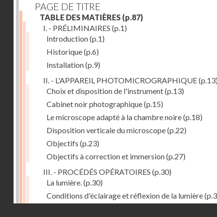
PAGE DE TITRE
TABLE DES MATIÈRES
(p.87)
I. - PRÉLIMINAIRES
(p.1)
Introduction
(p.1)
Historique
(p.6)
Installation
(p.9)
II. - L'APPAREIL PHOTOMICROGRAPHIQUE
(p.13
Choix et disposition de l'instrument
(p.13)
Cabinet noir photographique
(p.15)
Le microscope adapté à la chambre noire
(p.18)
Disposition verticale du microscope
(p.22)
Objectifs
(p.23)
Objectifs à correction et immersion
(p.27)
III. - PROCÉDÉS OPÉRATOIRES
(p.30)
La lumière.
(p.30)
Conditions d'éclairage et réflexion de la lumière
(p.3
Grossissement
(p.39)
Droits réservés - CNAM