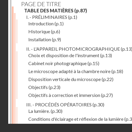
PAGE DE TITRE
TABLE DES MATIÈRES
(p.87)
I. - PRÉLIMINAIRES
(p.1)
Introduction
(p.1)
Historique
(p.6)
Installation
(p.9)
II. - L'APPAREIL PHOTOMICROGRAPHIQUE
(p.13
Choix et disposition de l'instrument
(p.13)
Cabinet noir photographique
(p.15)
Le microscope adapté à la chambre noire
(p.18)
Disposition verticale du microscope
(p.22)
Objectifs
(p.23)
Objectifs à correction et immersion
(p.27)
III. - PROCÉDÉS OPÉRATOIRES
(p.30)
La lumière.
(p.30)
Conditions d'éclairage et réflexion de la lumière
(p.3
Grossissement
(p.39)
Droits réservés - CNAM