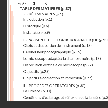
PAGE DE TITRE
TABLE DES MATIÈRES
(p.87)
I. - PRÉLIMINAIRES
(p.1)
Introduction
(p.1)
Historique
(p.6)
Installation
(p.9)
II. - L'APPAREIL PHOTOMICROGRAPHIQUE
(p.13
Choix et disposition de l'instrument
(p.13)
Cabinet noir photographique
(p.15)
Le microscope adapté à la chambre noire
(p.18)
Disposition verticale du microscope
(p.22)
Objectifs
(p.23)
Objectifs à correction et immersion
(p.27)
III. - PROCÉDÉS OPÉRATOIRES
(p.30)
La lumière.
(p.30)
Conditions d'éclairage et réflexion de la lumière
(p.3
Grossissement
(p.39)
Droits réservés - CNAM