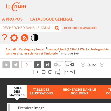
À PROPOS
CATALOGUE GÉNÉRAL
RECHERCHE AVANCÉE
Mode
contraste
Accueil
Catalogue général
Londe, Albert (1858-1917) - La photographie
élévé
dans les arts, les sciences et l'industrie
n.n. - vue 1/64
(auto)
TABLE
TABLE DES
RECHERCHE DANS LE
T
DES
ILLUSTRATIONS
DOCUMENT
OC
MATIÈRES
Première image