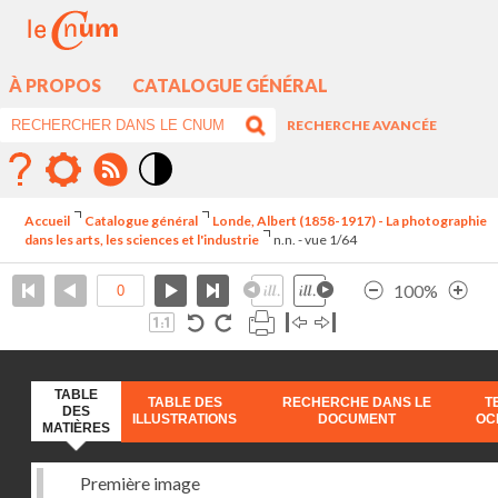
À PROPOS
CATALOGUE GÉNÉRAL
RECHERCHE AVANCÉE
Mode
contraste
Accueil
Catalogue général
Londe, Albert (1858-1917) - La photographie
élévé
dans les arts, les sciences et l'industrie
n.n. - vue 1/64
100%
TABLE
TABLE DES
RECHERCHE DANS LE
T
DES
ILLUSTRATIONS
DOCUMENT
OC
MATIÈRES
Première image