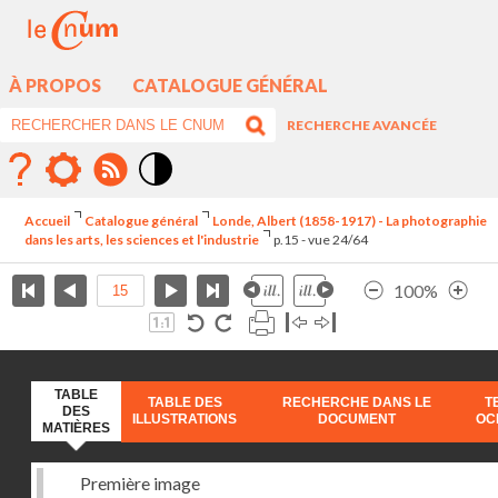
À PROPOS
CATALOGUE GÉNÉRAL
RECHERCHE AVANCÉE
Mode
contraste
Accueil
Catalogue général
Londe, Albert (1858-1917) - La photographie
élévé
dans les arts, les sciences et l'industrie
p.15 - vue 24/64
100%
TABLE
TABLE DES
RECHERCHE DANS LE
T
DES
ILLUSTRATIONS
DOCUMENT
OC
MATIÈRES
Première image