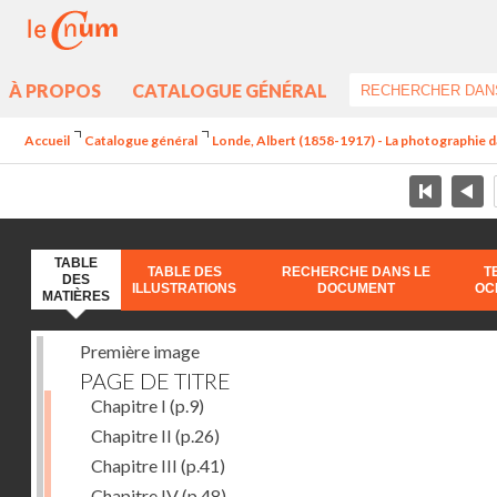
À PROPOS
CATALOGUE GÉNÉRAL
Accueil
Catalogue général
Londe, Albert (1858-1917) - La photographie dan
TABLE
TABLE DES
RECHERCHE DANS LE
T
DES
ILLUSTRATIONS
DOCUMENT
OC
MATIÈRES
Première image
PAGE DE TITRE
Chapitre I
(p.9)
Chapitre II
(p.26)
Chapitre III
(p.41)
Chapitre IV
(p.48)