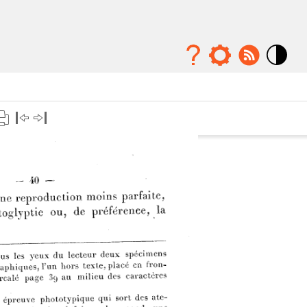
Mode
contraste
élévé