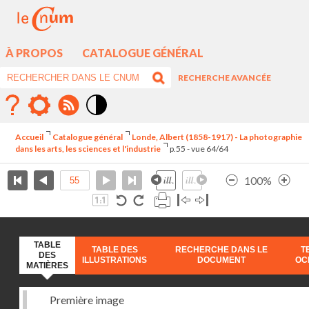
À PROPOS
CATALOGUE GÉNÉRAL
RECHERCHE AVANCÉE
Mode
contraste
Accueil
Catalogue général
Londe, Albert (1858-1917) - La photographie
élévé
dans les arts, les sciences et l'industrie
p.55 - vue 64/64
100%
TABLE
TABLE DES
RECHERCHE DANS LE
T
DES
ILLUSTRATIONS
DOCUMENT
OC
MATIÈRES
Première image