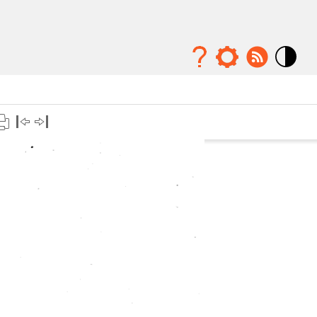
Mode
contraste
élévé