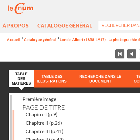
À PROPOS
CATALOGUE GÉNÉRAL
Accueil
Catalogue général
Londe, Albert (1858-1917) - La photographie dan
TABLE
TABLE DES
RECHERCHE DANS LE
T
DES
ILLUSTRATIONS
DOCUMENT
OC
MATIÈRES
Première image
PAGE DE TITRE
Chapitre I
(p.9)
Chapitre II
(p.26)
Chapitre III
(p.41)
Chapitre IV
(p.48)