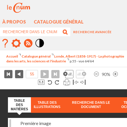
À PROPOS
CATALOGUE GÉNÉRAL
RECHERCHE AVANCÉE
Mode
contraste
Accueil
Catalogue général
Londe, Albert (1858-1917) - La photographie
élévé
dans les arts, les sciences et l'industrie
p.55 - vue 64/64
90%
TABLE
TABLE DES
RECHERCHE DANS LE
T
DES
ILLUSTRATIONS
DOCUMENT
OC
MATIÈRES
Première image