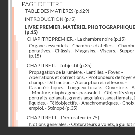
PAGE DE TITRE
TABLE DES MATIÈRES
(p.629)
INTRODUCTION
(p.r5)
LIVRE PREMIER. MATÉRIEL PHOTOGRAPHIQU
(p.15)
CHAPITRE PREMIER. - La chambre noire
(p.15)
Organes essentiels. - Chambres d'ateliers. - Chamb
portatives. - Châssis. - Magasins. - Viseurs. - Suppor
(p.15)
CHAPITRE II. - L'objectif
(p.35)
Propagation de la lumière. - Lentilles. - Foyer. -
Aberrations et corrections. - Profondeurs de foyer 
champ. - Diffraction. - Absorption et réflexion. -
Caractéristiques. - Longueur focale. - Ouverture. - A
- Monture, diaphragmes parasoleil. - Objectifs simpl
portraits, aplanats, grands angulaires, anastigmats, 
liquides. - Téléobjectifs. - Anachromatiques. - Choix
emploi. - Sténopé
(p.35)
CHAPITRE III. - L'obturateur
(p.75)
Notions générales. - Obturateurs à volets, à guillotin
rideau, centraux. - Obturateur de plaques. - Mesure 
Droits réservés - CNAM
vitesse. - Rendement. - Déclencheurs. - Auto-