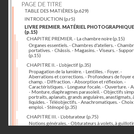
PAGE DE TITRE
TABLE DES MATIÈRES
(p.629)
INTRODUCTION
(p.r5)
LIVRE PREMIER. MATÉRIEL PHOTOGRAPHIQU
(p.15)
CHAPITRE PREMIER. - La chambre noire
(p.15)
Organes essentiels. - Chambres d'ateliers. - Chamb
portatives. - Châssis. - Magasins. - Viseurs. - Suppor
(p.15)
CHAPITRE II. - L'objectif
(p.35)
Propagation de la lumière. - Lentilles. - Foyer. -
Aberrations et corrections. - Profondeurs de foyer 
champ. - Diffraction. - Absorption et réflexion. -
Caractéristiques. - Longueur focale. - Ouverture. - A
- Monture, diaphragmes parasoleil. - Objectifs simpl
portraits, aplanats, grands angulaires, anastigmats, 
liquides. - Téléobjectifs. - Anachromatiques. - Choix
emploi. - Sténopé
(p.35)
CHAPITRE III. - L'obturateur
(p.75)
Notions générales. - Obturateurs à volets, à guillotin
rideau, centraux. - Obturateur de plaques. - Mesure 
Droits réservés - CNAM
vitesse. - Rendement. - Déclencheurs. - Auto-