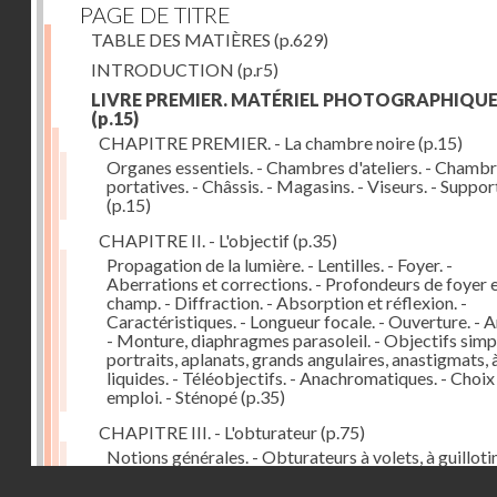
PAGE DE TITRE
TABLE DES MATIÈRES
(p.629)
INTRODUCTION
(p.r5)
LIVRE PREMIER. MATÉRIEL PHOTOGRAPHIQU
(p.15)
CHAPITRE PREMIER. - La chambre noire
(p.15)
Organes essentiels. - Chambres d'ateliers. - Chamb
portatives. - Châssis. - Magasins. - Viseurs. - Suppor
(p.15)
CHAPITRE II. - L'objectif
(p.35)
Propagation de la lumière. - Lentilles. - Foyer. -
Aberrations et corrections. - Profondeurs de foyer 
champ. - Diffraction. - Absorption et réflexion. -
Caractéristiques. - Longueur focale. - Ouverture. - A
- Monture, diaphragmes parasoleil. - Objectifs simpl
portraits, aplanats, grands angulaires, anastigmats, 
liquides. - Téléobjectifs. - Anachromatiques. - Choix
emploi. - Sténopé
(p.35)
CHAPITRE III. - L'obturateur
(p.75)
Notions générales. - Obturateurs à volets, à guillotin
rideau, centraux. - Obturateur de plaques. - Mesure 
Droits réservés - CNAM
vitesse. - Rendement. - Déclencheurs. - Auto-