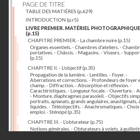
PAGE DE TITRE
TABLE DES MATIÈRES
(p.629)
INTRODUCTION
(p.r5)
LIVRE PREMIER. MATÉRIEL PHOTOGRAPHIQU
(p.15)
CHAPITRE PREMIER. - La chambre noire
(p.15)
Organes essentiels. - Chambres d'ateliers. - Chamb
portatives. - Châssis. - Magasins. - Viseurs. - Suppor
(p.15)
CHAPITRE II. - L'objectif
(p.35)
Propagation de la lumière. - Lentilles. - Foyer. -
Aberrations et corrections. - Profondeurs de foyer 
champ. - Diffraction. - Absorption et réflexion. -
Caractéristiques. - Longueur focale. - Ouverture. - A
- Monture, diaphragmes parasoleil. - Objectifs simpl
portraits, aplanats, grands angulaires, anastigmats, 
liquides. - Téléobjectifs. - Anachromatiques. - Choix
emploi. - Sténopé
(p.35)
CHAPITRE III. - L'obturateur
(p.75)
Notions générales. - Obturateurs à volets, à guillotin
rideau, centraux. - Obturateur de plaques. - Mesure 
Droits réservés - CNAM
vitesse. - Rendement. - Déclencheurs. - Auto-