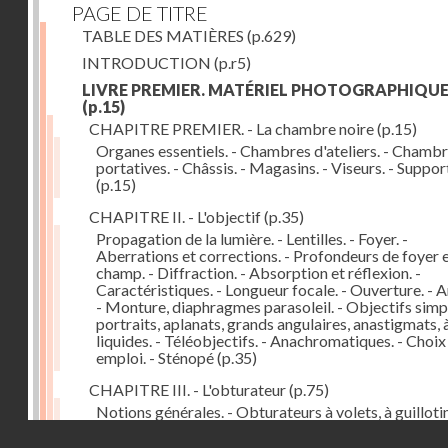
PAGE DE TITRE
TABLE DES MATIÈRES
(p.629)
INTRODUCTION
(p.r5)
LIVRE PREMIER. MATÉRIEL PHOTOGRAPHIQU
(p.15)
CHAPITRE PREMIER. - La chambre noire
(p.15)
Organes essentiels. - Chambres d'ateliers. - Chamb
portatives. - Châssis. - Magasins. - Viseurs. - Suppor
(p.15)
CHAPITRE II. - L'objectif
(p.35)
Propagation de la lumière. - Lentilles. - Foyer. -
Aberrations et corrections. - Profondeurs de foyer 
champ. - Diffraction. - Absorption et réflexion. -
Caractéristiques. - Longueur focale. - Ouverture. - A
- Monture, diaphragmes parasoleil. - Objectifs simpl
portraits, aplanats, grands angulaires, anastigmats, 
liquides. - Téléobjectifs. - Anachromatiques. - Choix
emploi. - Sténopé
(p.35)
CHAPITRE III. - L'obturateur
(p.75)
Notions générales. - Obturateurs à volets, à guillotin
rideau, centraux. - Obturateur de plaques. - Mesure 
Droits réservés - CNAM
vitesse. - Rendement. - Déclencheurs. - Auto-