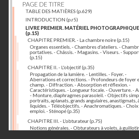
PAGE DE TITRE
TABLE DES MATIÈRES
(p.629)
INTRODUCTION
(p.r5)
LIVRE PREMIER. MATÉRIEL PHOTOGRAPHIQU
(p.15)
CHAPITRE PREMIER. - La chambre noire
(p.15)
Organes essentiels. - Chambres d'ateliers. - Chamb
portatives. - Châssis. - Magasins. - Viseurs. - Suppor
(p.15)
CHAPITRE II. - L'objectif
(p.35)
Propagation de la lumière. - Lentilles. - Foyer. -
Aberrations et corrections. - Profondeurs de foyer 
champ. - Diffraction. - Absorption et réflexion. -
Caractéristiques. - Longueur focale. - Ouverture. - A
- Monture, diaphragmes parasoleil. - Objectifs simpl
portraits, aplanats, grands angulaires, anastigmats, 
liquides. - Téléobjectifs. - Anachromatiques. - Choix
emploi. - Sténopé
(p.35)
CHAPITRE III. - L'obturateur
(p.75)
Notions générales. - Obturateurs à volets, à guillotin
rideau, centraux. - Obturateur de plaques. - Mesure 
Droits réservés - CNAM
vitesse. - Rendement. - Déclencheurs. - Auto-