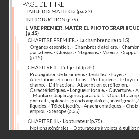
PAGE DE TITRE
TABLE DES MATIÈRES
(p.629)
INTRODUCTION
(p.r5)
LIVRE PREMIER. MATÉRIEL PHOTOGRAPHIQU
(p.15)
CHAPITRE PREMIER. - La chambre noire
(p.15)
Organes essentiels. - Chambres d'ateliers. - Chamb
portatives. - Châssis. - Magasins. - Viseurs. - Suppor
(p.15)
CHAPITRE II. - L'objectif
(p.35)
Propagation de la lumière. - Lentilles. - Foyer. -
Aberrations et corrections. - Profondeurs de foyer 
champ. - Diffraction. - Absorption et réflexion. -
Caractéristiques. - Longueur focale. - Ouverture. - A
- Monture, diaphragmes parasoleil. - Objectifs simpl
portraits, aplanats, grands angulaires, anastigmats, 
liquides. - Téléobjectifs. - Anachromatiques. - Choix
emploi. - Sténopé
(p.35)
CHAPITRE III. - L'obturateur
(p.75)
Notions générales. - Obturateurs à volets, à guillotin
rideau, centraux. - Obturateur de plaques. - Mesure 
Droits réservés - CNAM
vitesse. - Rendement. - Déclencheurs. - Auto-